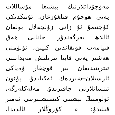
مەۋجۇداتلارنىڭ بېشىغا مۇساللات
يەنى ھوجۇم قىلغۇزغان
.
ئۇنىڭدىكى
كۈچنىمۇ ئۇ زاتى زۈلجەلال بولغان
ئاللاھ بەرگەندۇر
.
جانابى ھەق
قىيامەت قوپقاندىن كېيىن، ئۆلۈمنى
ھەشىر يەنى قايتا تىرىلىش مەيدانىنى
تىترىتىدىغان بىر قوچقار ۋەياكى
ئارسىلان
–
شىردەك ئەكىلىدۇ
.
پۈتۈن
ئىنسانلارنى چاقىرىدۇ
.
مەلەكلەرگە،
ئۆلۈمنىڭ بېشىنى كىسىشلىرىنى ئەمىر
قىلىدۇ
: «
كۆزۈڭلار ئالدىدا،