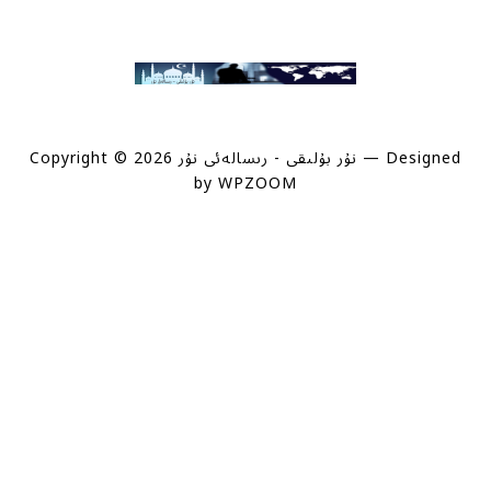
— Designed
Copyright © 2026 نۇر بۇلىقى - رىسالەئى نۇر
by
WPZOOM