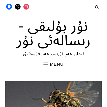
FACEBOOK
X
INSTAGRAM
نۇر بۇلىقى -
رىسالەئى نۇر
ئىمان ھەم نۇردۇر، ھەم قۇۋۋەتتۇر
MENU