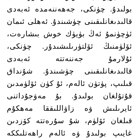
بولىدۇ
.
چۈنكى، جەھەننەمدە ئەبەدى
قالىدىغانلىقىنى چۈشىندۇ
.
ئەھلى ئىمان
ئۈچۈنمۇ ئەڭ بۈيۈك خوش بىشارەت،
ئۆلۈمنىڭ ئۆلتۈرىلىشىدۇر
.
چۈنكى،
ئۇلارمۇ جەننەتتە ئەبەدى
قالىدىغانلىقىنى چۈشىندۇ
.
شۇنداق
قىلىپ، پۈتۈن ئالەم، ئۇ كۈن ئۆلۈمدىن
قۇتۇلغان بولىدۇ
.
بۇ مەۋجۇداتنى
ئايرىلىش ۋە زاۋاللىققا مەھكۇم
قىلغان ئۆلۈم، شۇ سۇرەتتە كۆزدىن
غايىپ بولىدۇ ۋە ئالەم راھەتلىككە