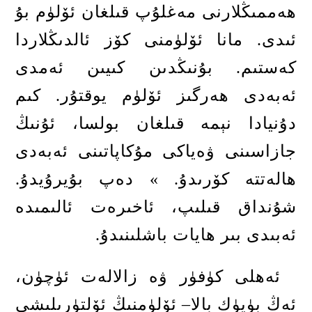
ھەممىڭلارنى مەغلۇپ قىلغان ئۆلۈم بۇ
ئىدى
.
مانا ئۆلۈمنى كۆز ئالدىڭلاردا
كەستىم
.
بۇنىڭدىن كىيىن ئەمدى
ئەبەدى ھەرگىز ئۆلۈم يوقتۇر
.
كىم
دۇنيادا نېمە قىلغان بولسا، ئۇنىڭ
جازاسىنى ۋەياكى مۇكاپاتىنى ئەبەدى
ھالەتتە كۆرىدۇ
. »
دەپ بۇيرۇيدۇ
.
شۇنداق قىلىپ، ئاخىرەت ئالىمىدە
ئەبىدى بىر ھايات باشلىنىدۇ
.
ئەھلى كۈفۈر ۋە زالالەت ئۈچۈن،
ئەڭ بۈيۈك بالا
–
ئۆلۈمنىڭ ئۆلتۈرىلىشى