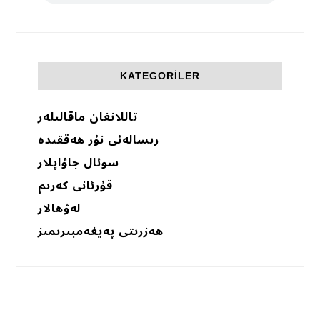
KATEGORILER
تاللانغان ماقالىلەر
رىسالەئى نۇر ھەققىدە
سوئال جاۋاپلار
قۇرئانى كەرىم
لەۋھالار
ھەزرىتى پەيغەمبىرىمىز