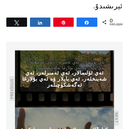
ئېرىشىدۇ
.
0
Tweetle
Paylaş
Pin
Paylaş
PAYLAŞIMLAR
ئەي ئۆلىمالار، ئەي ئەمىرلەر، ئەي
شەيىخلەر، ئەي بايلار ۋە ئەي بۇلارغا
PREVIOUS
ئەگەشكۈچىلەر
NEXT