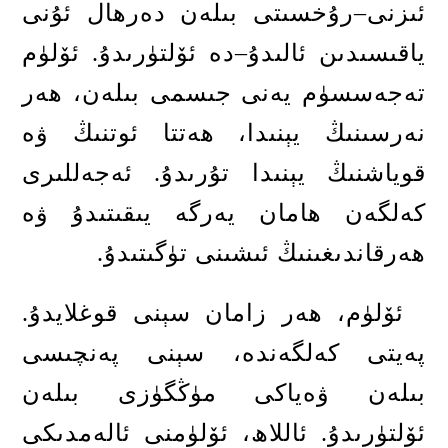
ئىزنى
–
رۇخسىتى بىلەن دەرھال ئۇنى
ياقىسىدىن ئالىدۇ
–
دە ئۆلتۈرىدۇ
.
ئۆلۈم
تەجەسسۈم يەنى جىسمى بىلەن، ھەر
نەرسىنىڭ يېنىدا، ھەتتا ئوتنىڭ ۋە
قوياشنىڭ يېنىدا تۇرىدۇ
.
ئەجەللىرى
كەلگەن ھامان يەرگە يىقىتىدۇ ۋە
ھەرقاندىغىنىڭ ئىشىنى تۈگىتىدۇ
.
ئۆلۈم، ھەر زامان سېنى قوغلايدۇ
.
پەيتى كەلگەندە، سېنى پەنچىسى
بىلەن ۋەياكى مۈڭگۈزى بىلەن
ئۆلتۈرىدۇ
.
ئاللاھ، ئۆلۈمنى ئالەمدىكى