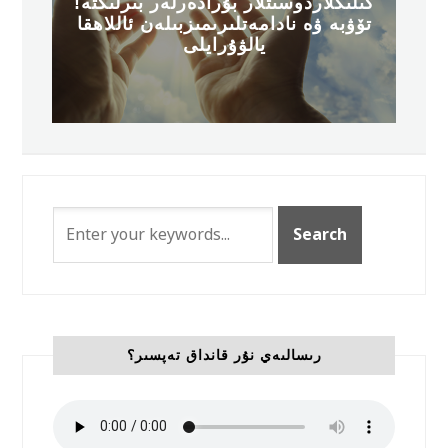
!كىلىڭلاردوسىتلار بۇرادەرلەر بىرلىكتە
تۆۋبە ۋە نادامەتلىرىمىزبىلەن ئاللاھقا
يالۋۇرايلى
رىسالىەي نۇر قانداق تەپسىر؟