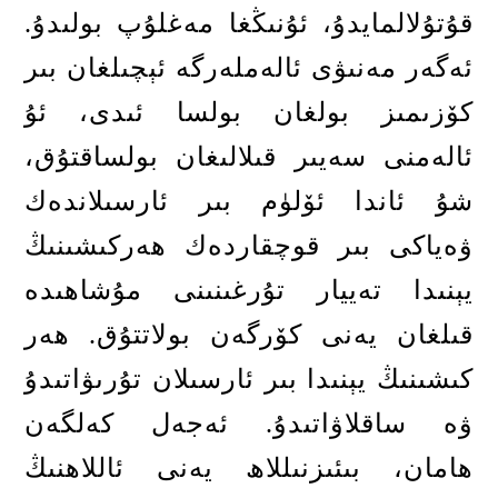
قۇتۇلالمايدۇ، ئۇنىڭغا مەغلۇپ بولىدۇ
.
ئەگەر مەنىۋى ئالەملەرگە ئېچىلغان بىر
كۆزىمىز بولغان بولسا ئىدى، ئۇ
ئالەمنى سەيىر قىلالىغان بولساقتۇق،
شۇ ئاندا ئۆلۈم بىر ئارسىلاندەك
ۋەياكى بىر قوچقاردەك ھەركىشىنىڭ
يېنىدا تەييار تۇرغىنىنى مۇشاھىدە
قىلغان يەنى كۆرگەن بولاتتۇق
.
ھەر
كىشىنىڭ يېنىدا بىر ئارسىلان تۇرىۋاتىدۇ
ۋە ساقلاۋاتىدۇ
.
ئەجەل كەلگەن
ھامان، بىئىزنىللاھ يەنى ئاللاھنىڭ