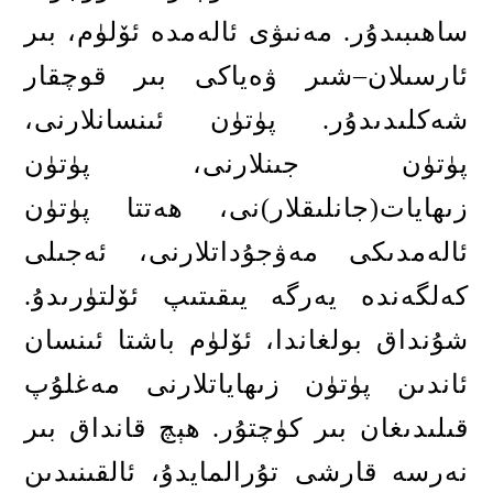
ساھىبىدۇر
.
مەنىۋى ئالەمدە ئۆلۈم، بىر
ئارسىلان
–
شىر ۋەياكى بىر قوچقار
شەكلىدىدۇر
.
پۈتۈن ئىنسانلارنى،
پۈتۈن جىنلارنى، پۈتۈن
زىھايات
(
جانلىقلار
)
نى، ھەتتا پۈتۈن
ئالەمدىكى مەۋجۇداتلارنى، ئەجىلى
كەلگەندە يەرگە يىقىتىپ ئۆلتۈرىدۇ
.
شۇنداق بولغاندا، ئۆلۈم باشتا ئىنسان
ئاندىن پۈتۈن زىھاياتلارنى مەغلۇپ
قىلىدىغان بىر كۈچتۇر
.
ھېچ قانداق بىر
نەرسە قارشى تۇرالمايدۇ، ئالقىنىدىن