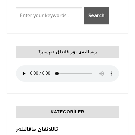
رىسالىەي نۇر قانداق تەپسىر؟
KATEGORILER
تاللانغان ماقالىلەر