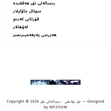
رىسالەئى نۇر ھەققىدە
سوئال جاۋاپلار
قۇرئانى كەرىم
لەۋھالار
ھەزرىتى پەيغەمبىرىمىز
— Designed
Copyright © 2026 نۇر بۇلىقى - رىسالەئى نۇر
by
WPZOOM