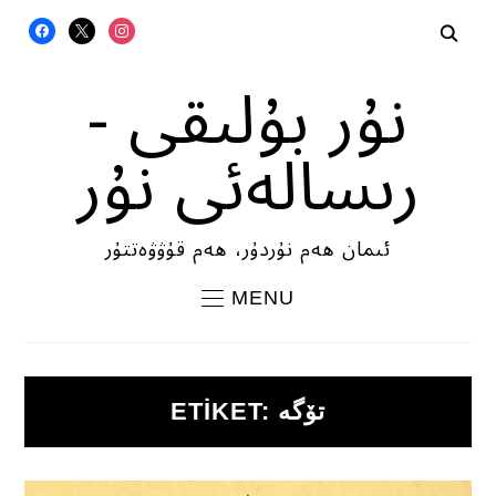
FACEBOOK
X
INSTAGRAM
نۇر بۇلىقى -
رىسالەئى نۇر
ئىمان ھەم نۇردۇر، ھەم قۇۋۋەتتۇر
MENU
تۆگە
ETIKET: