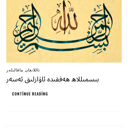
تاللانغان ماقالىلەر
بىسمىللاھ ھەققىدە ئاۋازلىق ئەسەر
CONTINUE READING