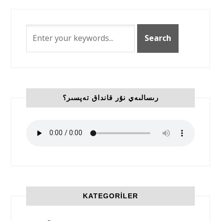
رىسالىەي نۇر قانداق تەپسىر؟
KATEGORILER