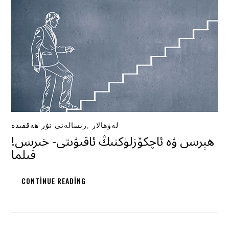
,
لەۋھالار
رىسالەئى نۇر ھەققىدە
!ھېرىس ۋە ئاچكۆزلۈكنىڭ ئاقىۋىتى- خىرىس
قىلما
CONTINUE READING