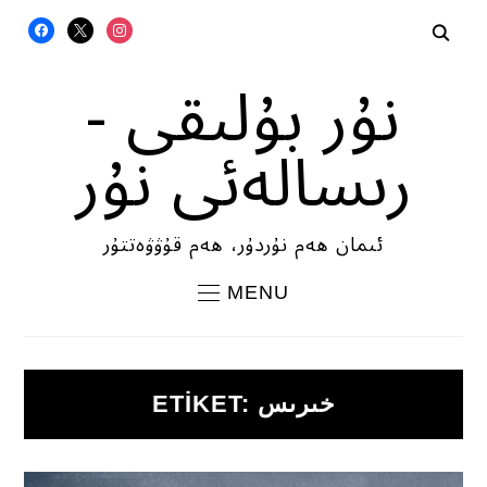
FACEBOOK
X
INSTAGRAM
نۇر بۇلىقى -
رىسالەئى نۇر
ئىمان ھەم نۇردۇر، ھەم قۇۋۋەتتۇر
MENU
خىرىس
ETIKET: