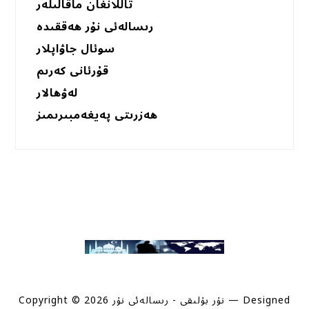
تاللانغان ماقالىلەر
رىسالەئى نۇر ھەققىدە
سوئال جاۋاپلار
قۇرئانى كەرىم
لەۋھالار
ھەزرىتى پەيغەمبىرىمىز
— Designed
Copyright © 2026 نۇر بۇلىقى - رىسالەئى نۇر