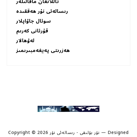
تاللانغان ماقالىلەر
رىسالەئى نۇر ھەققىدە
سوئال جاۋاپلار
قۇرئانى كەرىم
لەۋھالار
ھەزرىتى پەيغەمبىرىمىز
— Designed
Copyright © 2026 نۇر بۇلىقى - رىسالەئى نۇر