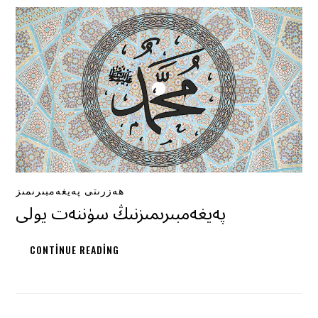
ھەزرىتى پەيغەمبىرىمىز
پەيغەمبىرىمىزنىڭ سۈننەت يولى
CONTINUE READING