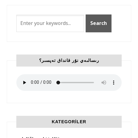
رىسالىەي نۇر قانداق تەپسىر؟
KATEGORILER