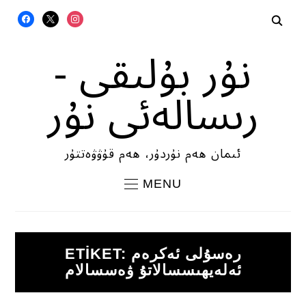
FACEBOOK
X
INSTAGRAM
نۇر بۇلىقى -
رىسالەئى نۇر
ئىمان ھەم نۇردۇر، ھەم قۇۋۋەتتۇر
MENU
رەسۇلى ئەكرەم
ETIKET:
ئەلەيھىسسالاتۇ ۋەسسالام