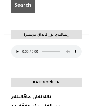
رىسالىەي نۇر قانداق تەپسىر؟
KATEGORILER
تاللانغان ماقالىلەر