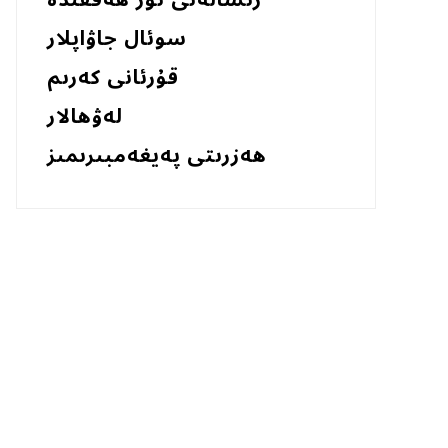
رىسالەئى نۇر ھەققىدە
سوئال جاۋاپلار
قۇرئانى كەرىم
لەۋھالار
ھەزرىتى پەيغەمبىرىمىز