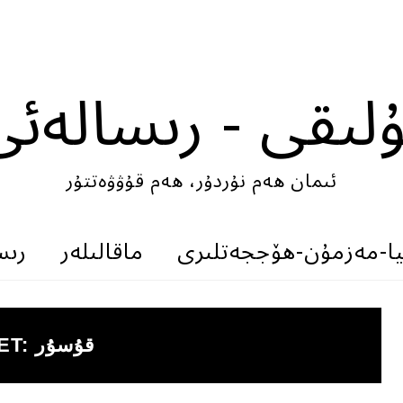
ۇلىقى - رىسالەئى
ئىمان ھەم نۇردۇر، ھەم قۇۋۋەتتۇر
ىيا-مەزمۇن-ھۆججەتلىرى
ماقالىلەر
رىس
قۇسۇر
ET: