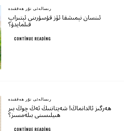
رىسالەئى نۇر ھەققىدە
ئىنسان نېمىشقا ئۆز قۇسۇرىنى ئېتىراپ
قىلمايدۇ؟
CONTINUE READING
رىسالەئى نۇر ھەققىدە
ھەرگىز ئالدانماڭ! شەيتاننىڭ ئەڭ چوڭ بىر
ھىيلىسىنى بىلەمسىز؟
CONTINUE READING