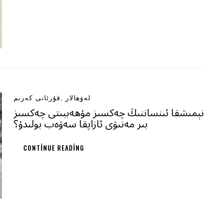
,
لەۋھالار
قۇرئانى كەرىم
نېمىشقا ئىنساننىڭ چەكسىز مۇھەببىتى چەكسىز
بىر مەنىۋى ئازاپقا سەۋەب بولىدۇ؟
CONTINUE READING