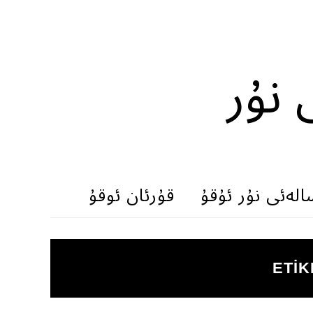
 نۇر
الەئى نۇر ئۇقۇ
قۇرئان ئوقۇ
ETIK