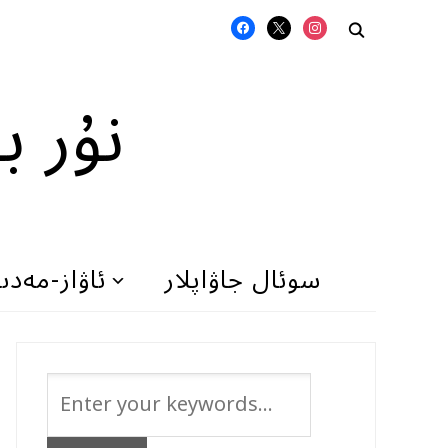
FACEBOOK
X
INSTAGRAM
نۇر ب
سوئال جاۋاپلار
ئاۋاز-مەد