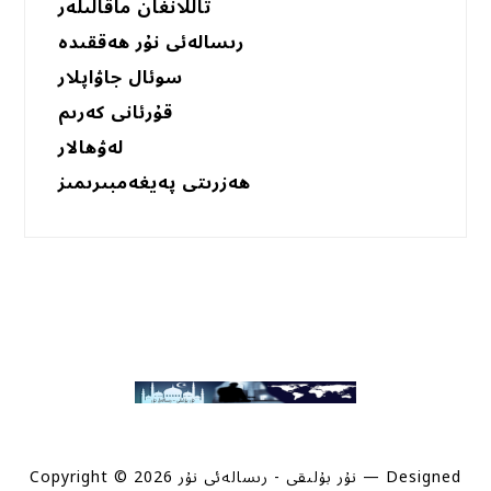
تاللانغان ماقالىلەر
رىسالەئى نۇر ھەققىدە
سوئال جاۋاپلار
قۇرئانى كەرىم
لەۋھالار
ھەزرىتى پەيغەمبىرىمىز
— Designed
Copyright © 2026 نۇر بۇلىقى - رىسالەئى نۇر