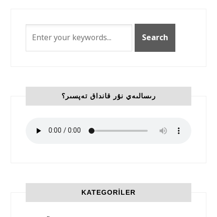
رىسالىەي نۇر قانداق تەپسىر؟
KATEGORILER