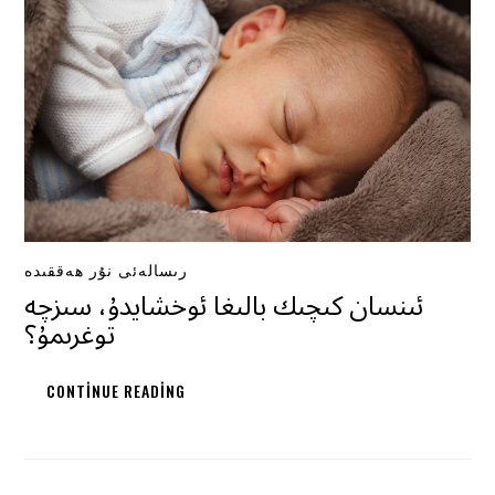
رىسالەئى نۇر ھەققىدە
ئىنسان كىچىك بالىغا ئوخشايدۇ، سىزچە
توغرىمۇ؟
CONTINUE READING