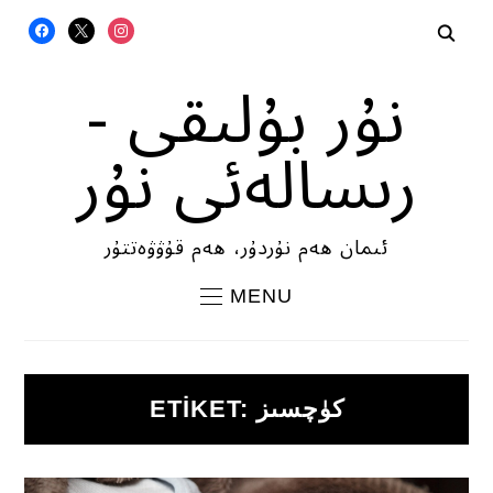
FACEBOOK
X
INSTAGRAM
نۇر بۇلىقى -
رىسالەئى نۇر
ئىمان ھەم نۇردۇر، ھەم قۇۋۋەتتۇر
MENU
كۈچسىز
ETIKET: