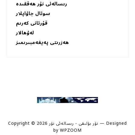
رىسالەئى نۇر ھەققىدە
سوئال جاۋاپلار
قۇرئانى كەرىم
لەۋھالار
ھەزرىتى پەيغەمبىرىمىز
— Designed
Copyright © 2026 نۇر بۇلىقى - رىسالەئى نۇر
by
WPZOOM