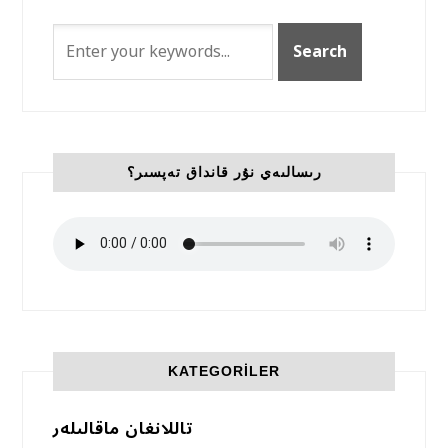
رىسالىەي نۇر قانداق تەپسىر؟
KATEGORILER
تاللانغان ماقالىلەر