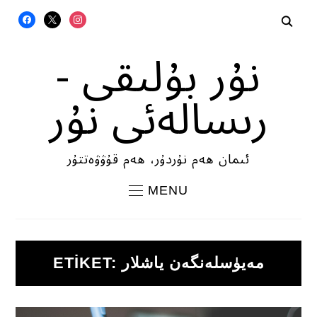
FACEBOOK
X
INSTAGRAM
نۇر بۇلىقى -
رىسالەئى نۇر
ئىمان ھەم نۇردۇر، ھەم قۇۋۋەتتۇر
MENU
مەيۈسلەنگەن ياشلار
ETIKET: