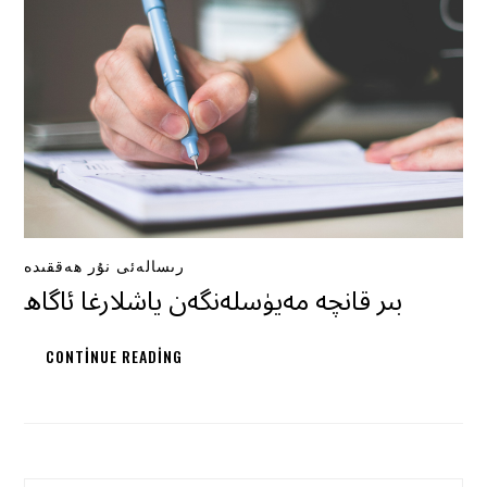
رىسالەئى نۇر ھەققىدە
بىر قانچە مەيۈسلەنگەن ياشلارغا ئاگاھ
CONTINUE READING