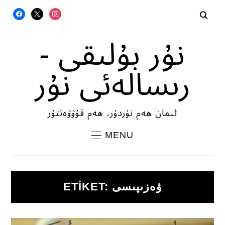
FACEBOOK
X
INSTAGRAM
نۇر بۇلىقى -
رىسالەئى نۇر
ئىمان ھەم نۇردۇر، ھەم قۇۋۋەتتۇر
MENU
ۋەزىپىسى
ETIKET: