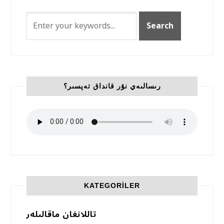
رىسالىەي نۇر قانداق تەپسىر؟
KATEGORILER
تاللانغان ماقالىلەر