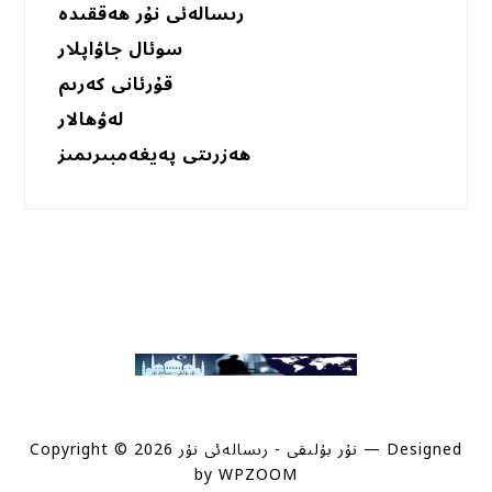
رىسالەئى نۇر ھەققىدە
سوئال جاۋاپلار
قۇرئانى كەرىم
لەۋھالار
ھەزرىتى پەيغەمبىرىمىز
— Designed
Copyright © 2026 نۇر بۇلىقى - رىسالەئى نۇر
by
WPZOOM