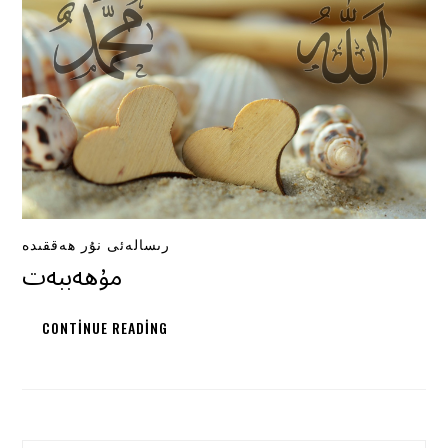
رىسالەئى نۇر ھەققىدە
مۇھەببەت
CONTINUE READING