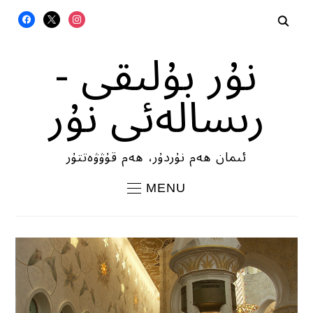
FACEBOOK
X
INSTAGRAM
نۇر بۇلىقى -
رىسالەئى نۇر
ئىمان ھەم نۇردۇر، ھەم قۇۋۋەتتۇر
MENU