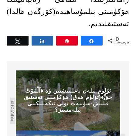
ھۆكۈمىنى بىلمۇشاھىدە
(
كۆرگەن ھالدا
)
تەستىقلىدىم
.
0
Tweetle
Paylaş
Pin
Paylaş
PAYLAŞIMLAR
ئۆلۈم بىلەن باغلىنىشتىن ۋە ﴿اَلْمَوْتُ
حَقٌّ﴾(ئۆلۈم ھەق) ھۆكۈمىنى تەستىق
PREVIOUS
قىلىش-سۈننەت يولى ئىكەنلىكىنى
بىلەمسىز؟