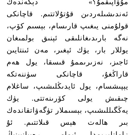
مۇۋاپىقمۇ؟
»
دېگەندەك
ئەندىشىلەردىن قۇتۇلاتتىم
.
قاچانكى
قولۇمنى يىغىپ قارىسام، بېسىم كۆپ،
نەگە بارىدىغانلىقى ئېنىق بولمىغان
يوللار بار، يۈك ئېغىر، مەن ئىنتايىن
ئاجىز، نەزىرىممۇ قىسقا، يول ھەم
قاراڭغۇ، قاچانكى سۈننەتكە
يېپىشسام، يول ئايدىڭلىشىپ، ساغلام
چىقىش يولى كۆرىنەتتى
.
يۈك
يەڭگىللىشىپ، بېسىملار تۈگەۋاتقاندەك
بىر ھالەت ھېس قىلاتتىم
.
ئۇ
زامانلىرىمدا ئىمامى رەببانىينىڭ