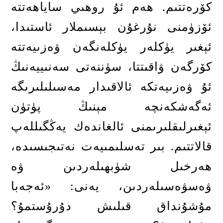
كۆرەتتىم
.
ھەم ئۇ روھىي ساياھەتتە
ئۆزۈمنى نۇرغۇن بېسىملار ئاستىدا،
ئېغىر يۈكلەر يۈكلەنگەن ۋەزىيەتتە
كۆرگەن ۋاقىتتا، سۈننەتى سەنىييەنىڭ
ئۇ ۋەزىيەتكە ئالاقىدار مەسىلىلىرىگە
ئەگەشكەنچە مېنىڭ پۈتۈن
ئېغىرلىقلىرىمنى ئالغاندەك يەڭگىللەپ
قالاتتىم
.
بىر تەسلىمىيەت نەتىجىسىدە،
ھەرخىل شۈبھىلەردىن ۋە
ۋەسۋەسىلەردىن، يەنى
: «
ئەجەبا
مۇشۇنداق قىلىش دۇرۇستمۇ؟