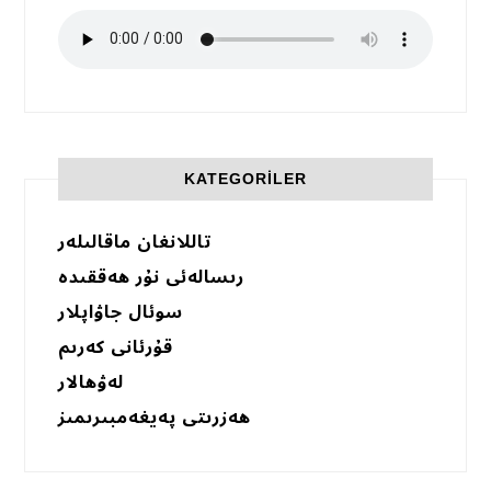
KATEGORILER
تاللانغان ماقالىلەر
رىسالەئى نۇر ھەققىدە
سوئال جاۋاپلار
قۇرئانى كەرىم
لەۋھالار
ھەزرىتى پەيغەمبىرىمىز