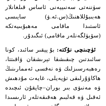
سۈننەتى سەنىييەنى ئاساس قىلغانلار
ھەبىبۇللاھنىڭ
(
س
.
ئە
.
ۋ
)
سايىسى
ئاستىدا ماقامى مەھبۇبىيەتكە
(
سۆيۈلگەنلەر ماقامى
)
ئىگىدۇر
.
ئۈچىنچى نۇكتە
:
بۇ پېقىر سائىد، كونا
سائىدتىن چىقىشقا تېرىشقان ۋاقىتتا،
رەھبەرسىزلىك ۋە نەفسى ئەممارىنىڭ
ھاكاۋۇرلىقى تۈپەيلى، غايەت مۇدھىش
ۋە مەنىۋى بىر بوران
–
چاپقۇن ئىچىدە
ئەقىل ۋە قەلبىم ھەقىقەتلەر ئارىسىدا