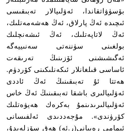
بۆسۈۋاتقاندا، ئەۋلىيالار تەبىقىسى
ئىچىدە ئەڭ پارلاق، ئەڭ ھەشەمەتلىك،
ئەڭ لاتاپەتلىك، ئەڭ ئىشەنچلىك
بولغىنى سۈننەتى سەنىييەگە
ئەگىشىشنى ئۆزىنىڭ تەرىقەت
ئاساسى قىلغانلار ئىكەنلىكىنى كۆردۈم
.
ھەتتا ئۇ تەبىقىنىڭ ئەڭ ئاددى
ئەۋلىيالىرى باشقا تەبىقىنىڭ ئەڭ خاس
ئەۋلىيالىرىدىنمۇ بەكرەك ھەيۋەتلىك
كۆرۈندى
».
مۇجەددىدى ئەلفىسانى
ئىمامى رەببانى
(
ر
.
ئە
)
ھەق سۆزلەيدۇ،