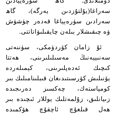
دومىلاندى
.
گاھ سۈرەييادىن
سەراغا
(
يۇلتۇزدىن يەرگە
)
، گاھ
سەرادىن سۈرەيياغا قەدەر چۈشۈش
ۋە چىقىشلار بىلەن چايقىلىۋاتاتتى
.
ئۇ زامان كۆردۈمكى، سۈننەتى
سەنىييەنىڭ مەسىلىلىرىنى، ھەتتا
كىچىك ئەدەپلىرىنى، كېمىلەردە
يۆنىلىش كۆرسىتىدىغان قىبلىنامىلىك بىر
كومپاستەك، چەكسىز دەرىجىدە
زىيانلىق، زۇلمەتلىك يوللار ئىچىدە بىر
ھەل قىلغۇچ ئاچقۇچ ھۆكمىدە