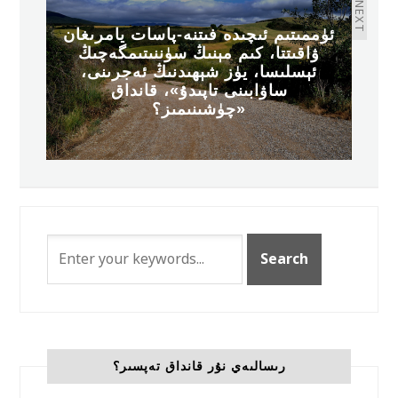
NEXT
ئۈممىتىم ئىچىدە فىتنە-پاسات يامرىغان
ۋاقىتتا، كىم مېنىڭ سۈننىتىمگەچىڭ
ئېسلىسا، يۈز شېھىدنىڭ ئەجرىنى،
ساۋابىنى تاپىدۇ»، قانداق
چۈشىنىمىز؟»
رىسالىەي نۇر قانداق تەپسىر؟