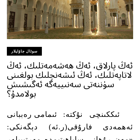
سوئال جاۋاپلار
ئەڭ پارلاق، ئەڭ ھەشەمەتلىك، ئەڭ
لاتاپەتلىك، ئەڭ ئىشەنچلىك بولغىنى
سۈننەتى سەنىييەگە ئەگىشىش
بولامدۇ؟
ئىككىنچى نۇكتە
:
ئىمامى رەببانى
ئەھمەدى فارۇقى
(
ر
.
ئە
)
دېگەنكى
:
«
مەن رۇھانى ساياھىتىمدە مەرتىبىلەر