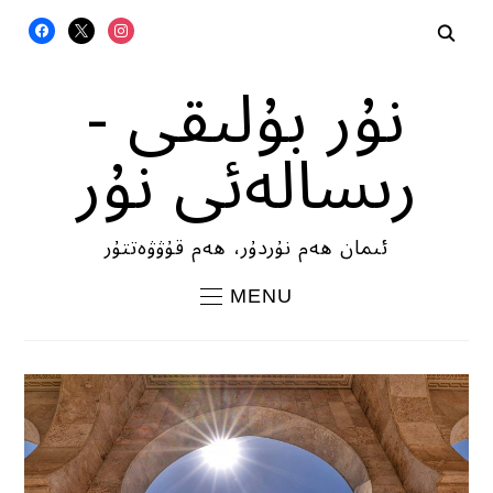
FACEBOOK
X
INSTAGRAM
نۇر بۇلىقى -
رىسالەئى نۇر
ئىمان ھەم نۇردۇر، ھەم قۇۋۋەتتۇر
MENU