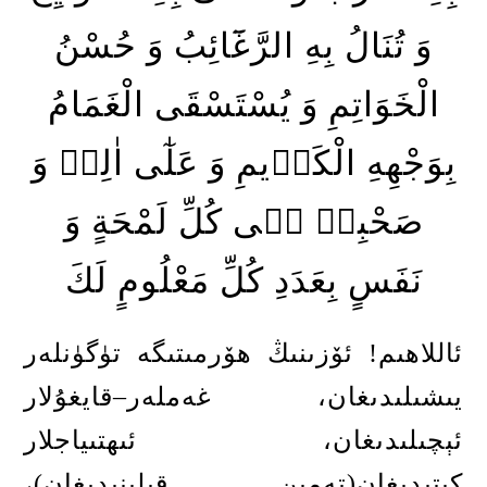
وَ تُنَالُ بِهِ الرَّغَٓائِبُ وَ حُسْنُ
الْخَوَاتِمِ وَ يُسْتَسْقَى الْغَمَامُ
بِوَجْهِهِ الْكَر۪يمِ وَ عَلٰٓى اٰلِه۪ وَ
صَحْبِه۪ ف۪ى كُلِّ لَمْحَةٍ وَ
نَفَسٍ بِعَدَدِ كُلِّ مَعْلُومٍ لَكَ
ئاللاھىم
!
ئۆز
ىنىڭ
ھۆرمىتىگە تۈگۈنلەر
يىشىلىدىغان، غەملەر
–
قايغۇلار
ئېچىلىدىغان
، ئىھتىياجلار
كىتىدىغان
(
تەمىن قىلىنىدىغان
)
،