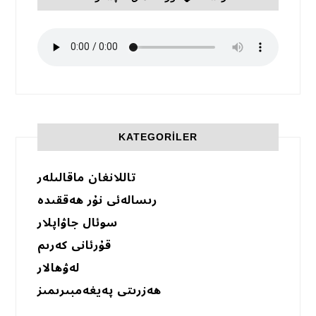
KATEGORILER
تاللانغان ماقالىلەر
رىسالەئى نۇر ھەققىدە
سوئال جاۋاپلار
قۇرئانى كەرىم
لەۋھالار
ھەزرىتى پەيغەمبىرىمىز