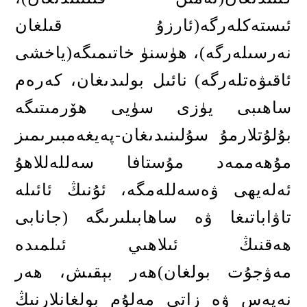
ئىستەكلەرگە
(
ئارزۇ قىلغان
نەرسىلەرگە
)
، ھۈسنۈ
خاتىمىگە
(
ياخشى
ئاقىۋەتلەرگە
)
نائىل بولىدىغان، كەرەم
ساھىبى يۈزى سۈيى ھۆرمىتىگە
بۇلۇتلارمۇ سۇلىنىدىغان-پەيغەمبىرىمىز
مۇھەممەد مۇستافا سەللەللاھۇ
ئەلەيھى ۋەسەللەمگە، ئۇنىڭ ئائىلە
تاۋاباتىغا ۋە ساھابىلىرىگە (جانابى
ھەقنىڭ ئىلاھىي ئىلمىدە
مەۋجۇت بولغان)ھەر بېقىش، ھەر
نەپەس ۋە زاتى مەلۇم بولغانلارنىڭ