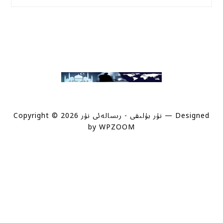
— Designed
Copyright © 2026 نۇر بۇلىقى - رىسالەئى نۇر
by
WPZOOM