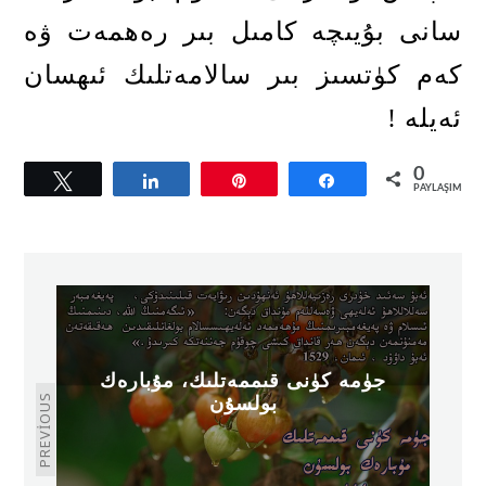
سانى بۇيىچە كامىل بىر رەھمەت ۋە
كەم كۈتسىز بىر سالامەتلىك ئىھسان
ئەيلە
!
0
Tweetle
Paylaş
Pin
Paylaş
PAYLAŞIMLAR
جۈمە كۈنى قىممەتلىك، مۇبارەك
PREVIOUS
بولسۇن