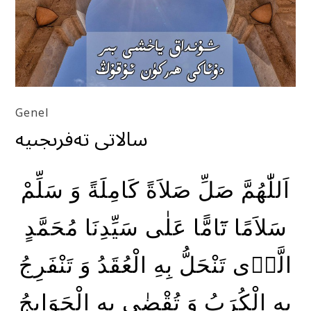
Genel
سالاتى تەفرىجىيە
اَللّٰهُمَّ صَلِّ صَلاَةً كَامِلَةً وَ سَلِّمْ
سَلاَمًا تَٓامًّا عَلٰى سَيِّدِنَا مُحَمَّدٍ
الَّذ۪ى تَنْحَلُّ بِهِ الْعُقَدُ وَ تَنْفَرِجُ
بِهِ الْكُرَبُ وَ تُقْضٰى بِهِ الْحَوَايِجُ