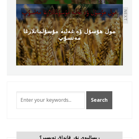
NEXT
مول ھۇسۇل ۋە غەلبە مۇسۇلمانلارغا
مەنسۇپ
رىسالىەي نۇر قانداق تەپسىر؟