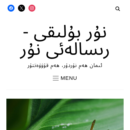
FACEBOOK
X
INSTAGRAM
نۇر بۇلىقى -
رىسالەئى نۇر
ئىمان ھەم نۇردۇر، ھەم قۇۋۋەتتۇر
MENU