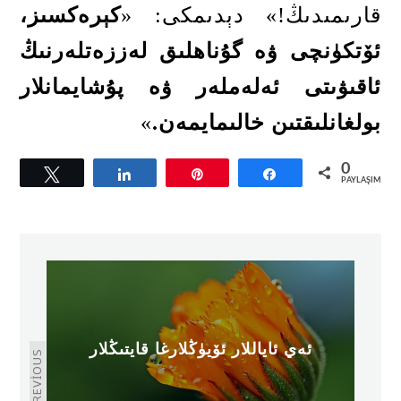
قارىمىدىڭ
!»
دېدىمكى
: «
كېرەكسىز،
ئۆتكۈنچى ۋە گۇناھلىق لەززەتلەرنىڭ
ئاقىۋىتى ئەلەملەر ۋە پۇشايمانلار
بولغانلىقتىن خالىمايمەن
.
»
0
Tweetle
Paylaş
Pin
Paylaş
PAYLAŞIMLAR
ئەي ئاياللار ئۆيۈڭلارغا قايتىڭلار
PREVIOUS