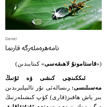
Genel
نامەھرەملەرگە قارىما
(«
قاستامونۇ لاھىقەسى
»
كىتابىدىن
)
ئىككىنچى كىشى ۋە ئۇنىڭ
مەسىلىسى
:
رىسالەئى نۇر تالىپلىرىدىن
بىر ياش ھافىز
(
قارى
)
كۆپ كىشىلەرنىڭ
دېگىنىدەك دېدى
:
«
مەندە ئۇنۇتقاقلىق