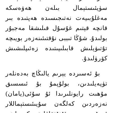
سۈيئىستېمال بىلەن ھەۋەسكە
مەغلۇبىيەت نەتىجىسىدە ھەپتىدە بىر
قانچە قېتىم غۇسۇل قىلىشقا مەجبۇر
بولىدۇ
.
شۇڭا تىببى نۇقتىئىنەزەر بويىچە
تۇتىۋېلىش قابىلىيىتىدە زەئىپلىشىش
كۆرۈلىدۇ
.
بۇ ئەسىردە يېرىم يالىڭاچ بەدەنلەر
تۈپەيلىدىن، بولۇپمۇ بۇ ئىسسىق
مۇھىت رايونلىرىدا ئۇ سۇئى
(
يامان
)
نەزەردىن كەلگەن سۇيىئىستېماللار