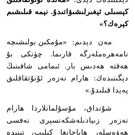
كېسىلى ئېغىرلىشىۋاتىدۇ
.
نېمە قىلىشىم
كېرەك؟
»
مەن دېدىم
: «
مۇمكىن بولىشىچە
نامەھرەملەرگە قارىما
.
چۈنكى بۇ
ھەقتە ھەدىس بار
.
ئىمامى شافىنىڭ
دېگىنىدەك
:
ھارام نەزەر ئۇنۇتقاقلىق
پەيدا قىلىدۇ
.»
شۇنداق، مۇسۇلمانلاردا ھارام
نەزەر زىيادىلەشكەنسېرى نەفسى
ھەۋەسلەر ھاياجانغا كېلىپ، تېنىدە