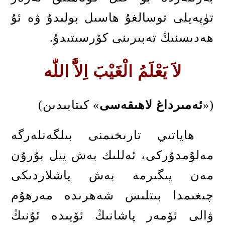
تۈپەيلى توسالغۇ ھاسىل بولىدۇ ۋە ئۇ
ھەدىسنىڭ تەبىرىنى كۆرسىتىدۇ
.
لاَ يَعْلَمُ الْغَيْبَ اِلاَّ اللّٰه
(«
ئەمىرداغ لاھىقەسى
»
كىتابىدىن
)
ھاياتىي تارىخىمنى بىلگەنلەرگە
مەلۇمدۇركى، ئەللىك بەش يىل بۇرۇن
مەن يىگىرمە بەش ياشلاردىكى
چىغىمدا بىتلىس شەھرىدە مەرھۇم
ۋالى ئۆمەر پاشانىڭ ئۆيىدە ئۇنىڭ