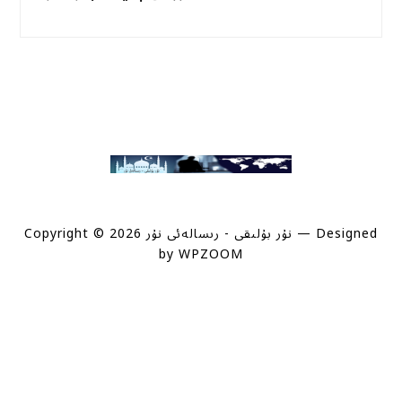
— Designed
Copyright © 2026 نۇر بۇلىقى - رىسالەئى نۇر
by
WPZOOM