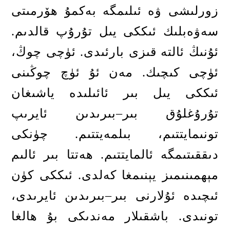
زورلىشى ۋە ئىلىمگە بەكمۇ ھۆرمىتى
سەۋەبلىك ئىككى يىل تۇرۇپ قالدىم
.
ئۇنىڭ ئالتە قىزى بارئىدى
.
ئۈچى چوڭ،
ئۈچى كىچىك
.
مەن ئۇ ئۈچ چوڭىنى
ئىككى يىل بىر ئائىلىدە ياشىغان
تۇرۇغلۇق بىر
–
بىرىدىن ئايرىپ
تونىمايتتىم، بىلمەيتتىم
.
چۈنكى
دىققىتىمگە ئالمايتتىم
.
ھەتتا بىر ئالىم
مېھمىنىمىز يېنىمغا كەلدى
.
ئىككى كۈن
ئىچىدە ئۇلارنى بىر
–
بىرىدىن ئايرىدى،
تونىدى
.
باشقىلار مەندىكى بۇ ھالغا