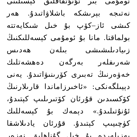
ئومۇمى بىر ئۇنۇتقاقلىق كېسىلىنى
نەتىجە بېرىشكە باشلاۋاتىدۇ
.
ھەر
كىشى ئاز
–
كۆپ بۇ خىل شىكايەتتە
بولماقتا
.
مانا بۇ ئومۇمى كېسەللىكنىڭ
زىيادىلىشىشى بىلەن ھەدىس
شەرىفلەر بەرگەن دەھشەتلىك
خەۋەرنىڭ تەبىرى كۆرىنىۋاتىدۇ
.
يەنى
دېيىلگەنكى
: «
ئاخىرزاماندا قارىلارنىڭ
كۆكسىدىن قۇرئان كۆتىرىلىپ كېتىدۇ،
ئۇنۇتىلىدۇ
.»
دېمەك بۇ كېسەللىك
كۈچىيىپ كېتىدۇ
.
قۇرئان يادىلاشقا
بەزىلەردە بۇ خىل گۇناھلىق نەزەر