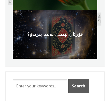
NEXT
قۇرئان نېمىنى تەلىم بىرىدۇ؟