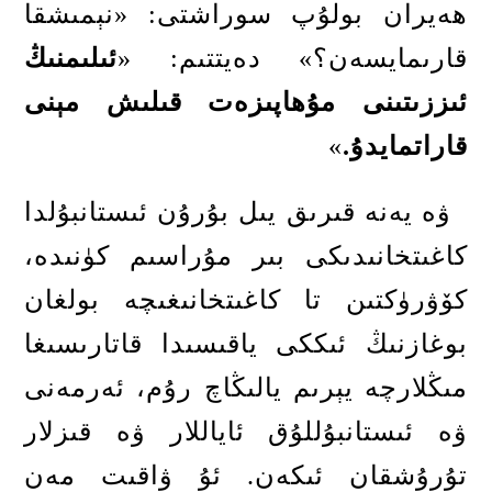
ھەيران بولۇپ سوراشتى
: «
نېمىشقا
قارىمايسەن؟
»
دەيتتىم
: «
ئىلىمنىڭ
ئىززىتىنى مۇھاپىزەت قىلىش مېنى
قاراتمايدۇ
.
»
ۋە يەنە قىرىق يىل بۇرۇن ئىستانبۇلدا
كاغىتخانىدىكى بىر مۇراسىم كۈنىدە،
كۆۋرۈكتىن تا كاغىتخانىغىچە بولغان
بوغازنىڭ ئىككى ياقىسىدا قاتارىسىغا
مىڭلارچە يېرىم يالىڭاچ رۇم، ئەرمەنى
ۋە ئىستانبۇللۇق ئاياللار ۋە قىزلار
تۇرۇشقان ئىكەن
.
ئۇ ۋاقىت مەن