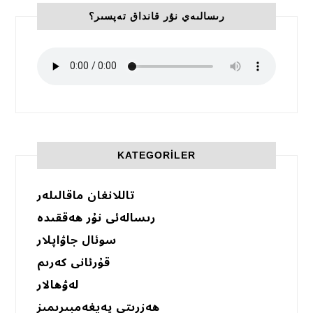
رىسالىەي نۇر قانداق تەپسىر؟
KATEGORILER
تاللانغان ماقالىلەر
رىسالەئى نۇر ھەققىدە
سوئال جاۋاپلار
قۇرئانى كەرىم
لەۋھالار
ھەزرىتى پەيغەمبىرىمىز