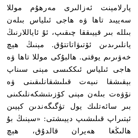
پارلامېنت ئەزالىرى مەرھۇم موللا
سەييىد تاھا ۋە ھاجى ئىلياس بىلەن
بىللە بىر قېيىققا چىقىپ، ئۇ ئاياللارنىڭ
يانلىرىدىن ئۆتىۋاتاتتۇق
.
مېنىڭ ھېچ
خەۋىرىم يوقتى
.
ھالبۇكى موللا تاھا ۋە
ھاجى ئىلياس ئىككىسى مېنى سىناپ
بېقىشقا نىيەت قىلىشقانلىقىنى ۋە
نۆۋەت بىلەن مېنى كۆزىتىشكەنلىكىنى
بىر سائەتلىك يول تۈگىگەندىن كېيىن
ئېتىراپ قىلىشىپ دېيىشتى
: «
سېنىڭ بۇ
ھالىڭغا ھەيران قالدۇق، ھېچ