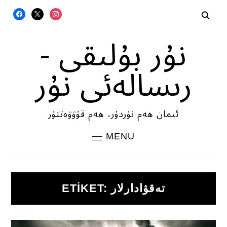
FACEBOOK
X
INSTAGRAM
نۇر بۇلىقى -
رىسالەئى نۇر
ئىمان ھەم نۇردۇر، ھەم قۇۋۋەتتۇر
MENU
تەقۋادارلار
ETIKET: