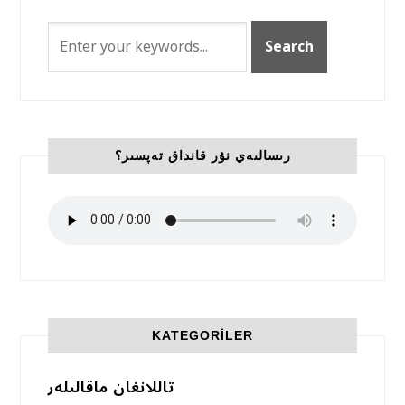
رىسالىەي نۇر قانداق تەپسىر؟
KATEGORILER
تاللانغان ماقالىلەر