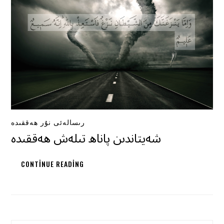
رىسالەئى نۇر ھەققىدە
شەيتاندىن پاناھ تىلەش ھەققىدە
CONTINUE READING