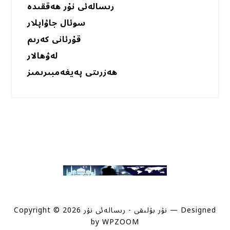
رىسالەئى نۇر ھەققىدە
سوئال جاۋاپلار
قۇرئانى كەرىم
لەۋھالار
ھەزرىتى پەيغەمبىرىمىز
— Designed
Copyright © 2026 نۇر بۇلىقى - رىسالەئى نۇر
by
WPZOOM