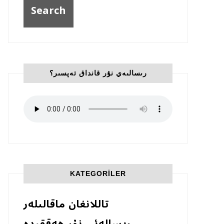
رىسالىەي نۇر قانداق تەپسىر؟
KATEGORILER
تاللانغان ماقالىلەر