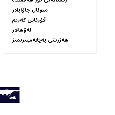
رىسالەئى نۇر ھەققىدە
سوئال جاۋاپلار
قۇرئانى كەرىم
لەۋھالار
ھەزرىتى پەيغەمبىرىمىز