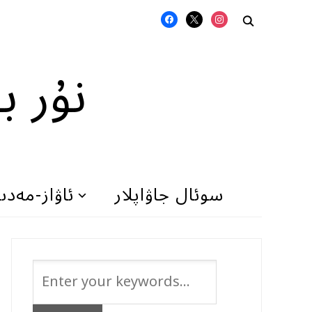
FACEBOOK
X
INSTAGRAM
نۇر ب
سوئال جاۋاپلار
ئاۋاز-مەد