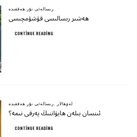
رىسالەئى نۇر ھەققىدە
ھەشىر رىسالىسى قۇشۇمچىسى
CONTINUE READING
,
لەۋھالار
رىسالەئى نۇر ھەققىدە
ئىنسان بىلەن ھايۋاننىڭ پەرقى نىمە؟
CONTINUE READING