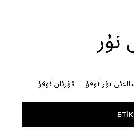
 نۇر
الەئى نۇر ئۇقۇ
قۇرئان ئوقۇ
ETIK