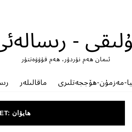
ۇلىقى - رىسالەئى
ئىمان ھەم نۇردۇر، ھەم قۇۋۋەتتۇر
ىيا-مەزمۇن-ھۆججەتلىرى
ماقالىلەر
رىس
ھايۋان
ET: